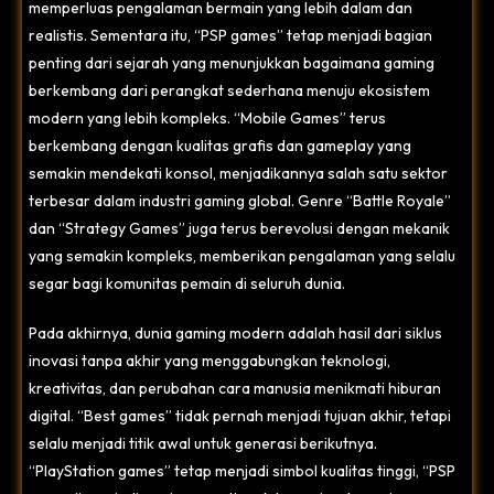
memperluas pengalaman bermain yang lebih dalam dan
realistis. Sementara itu, “PSP games” tetap menjadi bagian
penting dari sejarah yang menunjukkan bagaimana gaming
berkembang dari perangkat sederhana menuju ekosistem
modern yang lebih kompleks. “Mobile Games” terus
berkembang dengan kualitas grafis dan gameplay yang
semakin mendekati konsol, menjadikannya salah satu sektor
terbesar dalam industri gaming global. Genre “Battle Royale”
dan “Strategy Games” juga terus berevolusi dengan mekanik
yang semakin kompleks, memberikan pengalaman yang selalu
segar bagi komunitas pemain di seluruh dunia.
Pada akhirnya, dunia gaming modern adalah hasil dari siklus
inovasi tanpa akhir yang menggabungkan teknologi,
kreativitas, dan perubahan cara manusia menikmati hiburan
digital. “Best games” tidak pernah menjadi tujuan akhir, tetapi
selalu menjadi titik awal untuk generasi berikutnya.
“PlayStation games” tetap menjadi simbol kualitas tinggi, “PSP