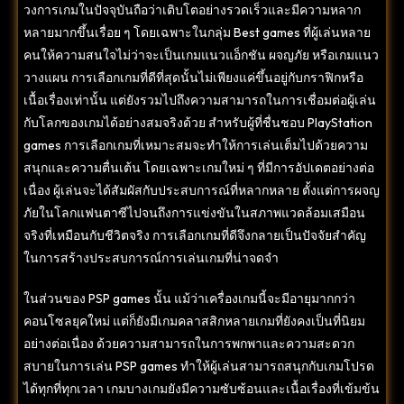
วงการเกมในปัจจุบันถือว่าเติบโตอย่างรวดเร็วและมีความหลาก
หลายมากขึ้นเรื่อย ๆ โดยเฉพาะในกลุ่ม Best games ที่ผู้เล่นหลาย
คนให้ความสนใจไม่ว่าจะเป็นเกมแนวแอ็กชัน ผจญภัย หรือเกมแนว
วางแผน การเลือกเกมที่ดีที่สุดนั้นไม่เพียงแค่ขึ้นอยู่กับกราฟิกหรือ
เนื้อเรื่องเท่านั้น แต่ยังรวมไปถึงความสามารถในการเชื่อมต่อผู้เล่น
กับโลกของเกมได้อย่างสมจริงด้วย สำหรับผู้ที่ชื่นชอบ PlayStation
games การเลือกเกมที่เหมาะสมจะทำให้การเล่นเต็มไปด้วยความ
สนุกและความตื่นเต้น โดยเฉพาะเกมใหม่ ๆ ที่มีการอัปเดตอย่างต่อ
เนื่อง ผู้เล่นจะได้สัมผัสกับประสบการณ์ที่หลากหลาย ตั้งแต่การผจญ
ภัยในโลกแฟนตาซีไปจนถึงการแข่งขันในสภาพแวดล้อมเสมือน
จริงที่เหมือนกับชีวิตจริง การเลือกเกมที่ดีจึงกลายเป็นปัจจัยสำคัญ
ในการสร้างประสบการณ์การเล่นเกมที่น่าจดจำ
ในส่วนของ PSP games นั้น แม้ว่าเครื่องเกมนี้จะมีอายุมากกว่า
คอนโซลยุคใหม่ แต่ก็ยังมีเกมคลาสสิกหลายเกมที่ยังคงเป็นที่นิยม
อย่างต่อเนื่อง ด้วยความสามารถในการพกพาและความสะดวก
สบายในการเล่น PSP games ทำให้ผู้เล่นสามารถสนุกกับเกมโปรด
ได้ทุกที่ทุกเวลา เกมบางเกมยังมีความซับซ้อนและเนื้อเรื่องที่เข้มข้น