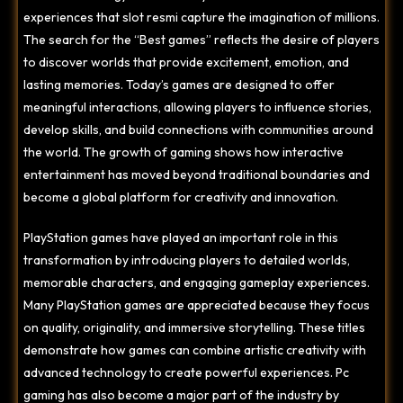
experiences that
slot resmi
capture the imagination of millions.
The search for the “Best games” reflects the desire of players
to discover worlds that provide excitement, emotion, and
lasting memories. Today’s games are designed to offer
meaningful interactions, allowing players to influence stories,
develop skills, and build connections with communities around
the world. The growth of gaming shows how interactive
entertainment has moved beyond traditional boundaries and
become a global platform for creativity and innovation.
PlayStation games have played an important role in this
transformation by introducing players to detailed worlds,
memorable characters, and engaging gameplay experiences.
Many PlayStation games are appreciated because they focus
on quality, originality, and immersive storytelling. These titles
demonstrate how games can combine artistic creativity with
advanced technology to create powerful experiences. Pc
gaming has also become a major part of the industry by