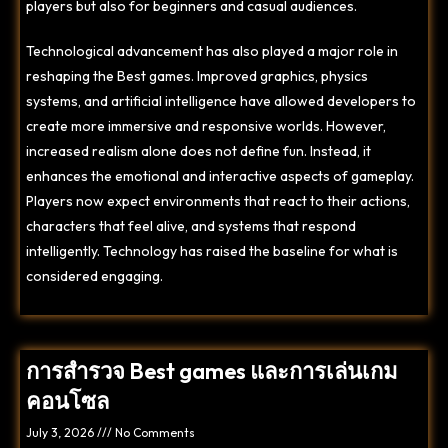
players but also for beginners and casual audiences.
Technological advancement has also played a major role in
reshaping the Best games. Improved graphics, physics
systems, and artificial intelligence have allowed developers to
create more immersive and responsive worlds. However,
increased realism alone does not define fun. Instead, it
enhances the emotional and interactive aspects of gameplay.
Players now expect environments that react to their actions,
characters that feel alive, and systems that respond
intelligently. Technology has raised the baseline for what is
considered engaging.
การสำรวจ Best games และการเล่นเกม
คอนโซล
July 3, 2026
No Comments