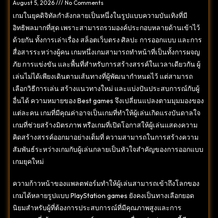
August 5, 2026
No Comments
Demo
เกมในยุคดิจิทัลกำลังกลายเป็นหนึ่งในรูปแบบความบันเทิงที่มี
อิทธิพลมากที่สุด เพราะสามารถรวมองค์ประกอบหลายด้านเข้าไว้
ด้วยกัน ทั้งการเล่าเรื่อง
สล็อตเว็บตรง
ศิลปะ การออกแบบ และการ
สื่อสารระหว่างผู้คน เกมหนึ่งเกมสามารถทำหน้าที่เป็นทั้งการผจญ
ภัย การแข่งขัน และพื้นที่สำหรับการสร้างสรรค์ในเวลาเดียวกัน ผู้
เล่นไม่ได้เพียงเดินตามเส้นทางที่ผู้พัฒนากำหนดไว้ แต่สามารถ
เลือกวิธีการเล่น สร้างแนวทางใหม่ และแบ่งปันประสบการณ์กับผู้
อื่นได้ ความหมายของ Best games จึงเปลี่ยนแปลงตามมุมมองของ
แต่ละคน เกมที่มีคุณค่าอาจเป็นเกมที่ทำให้ผู้เล่นเกิดแรงบันดาลใจ
เกมที่ช่วยสร้างมิตรภาพ หรือเกมที่เปิดโอกาสให้ผู้เล่นแสดงความ
คิดสร้างสรรค์ออกมาอย่างเต็มที่ ความสามารถในการสร้างความ
สัมพันธ์ระหว่างเกมกับผู้เล่นกลายเป็นหัวใจสำคัญของการออกแบบ
เกมยุคใหม่
ความก้าวหน้าของแพลตฟอร์มทำให้ผู้เล่นสามารถเข้าถึงโลกของ
เกมได้หลายรูปแบบ PlayStation games ยังคงเป็นทางเลือกยอด
นิยมสำหรับผู้ที่ต้องการประสบการณ์ที่มีคุณภาพสูงและการ