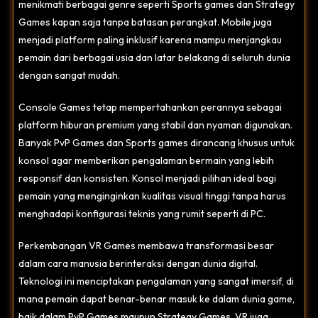
menikmati berbagai genre seperti Sports games dan Strategy
Games kapan saja tanpa batasan perangkat. Mobile juga
menjadi platform paling inklusif karena mampu menjangkau
pemain dari berbagai usia dan latar belakang di seluruh dunia
dengan sangat mudah.
Console Games tetap mempertahankan perannya sebagai
platform hiburan premium yang stabil dan nyaman digunakan.
Banyak PvP Games dan Sports games dirancang khusus untuk
konsol agar memberikan pengalaman bermain yang lebih
responsif dan konsisten. Konsol menjadi pilihan ideal bagi
pemain yang menginginkan kualitas visual tinggi tanpa harus
menghadapi konfigurasi teknis yang rumit seperti di PC.
Perkembangan VR Games membawa transformasi besar
dalam cara manusia berinteraksi dengan dunia digital.
Teknologi ini menciptakan pengalaman yang sangat imersif, di
mana pemain dapat benar-benar masuk ke dalam dunia game,
baik dalam PvP Games maupun Strategy Games. VR juga