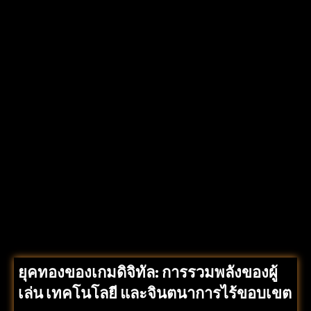
Demo
Demo
Demo
Demo
Demo
ยุคทองของเกมดิจิทัล: การรวมพลังของผู้
เล่น เทคโนโลยี และจินตนาการไร้ขอบเขต