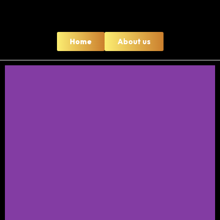
Home
About us